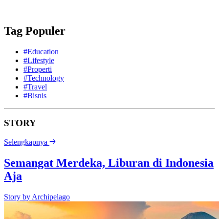
Tag Populer
#Education
#Lifestyle
#Properti
#Technology
#Travel
#Bisnis
STORY
Selengkapnya
Semangat Merdeka, Liburan di Indonesia
Aja
Story by
Archipelago