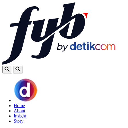
Home
About
Insight
Story