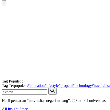
Tag Populer :
Tag Terpopuler :
#
education
#
lifestyle
#
properti
#
technology
#
travel
#
bis
Hasil pencarian “
universitas negeri malang
”,
223
artikel
universitas n
All
Insight
Story