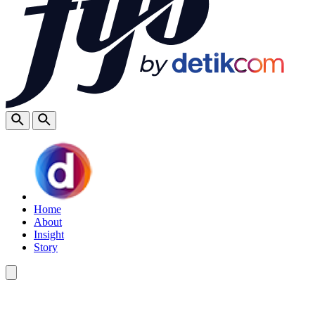
Home
About
Insight
Story