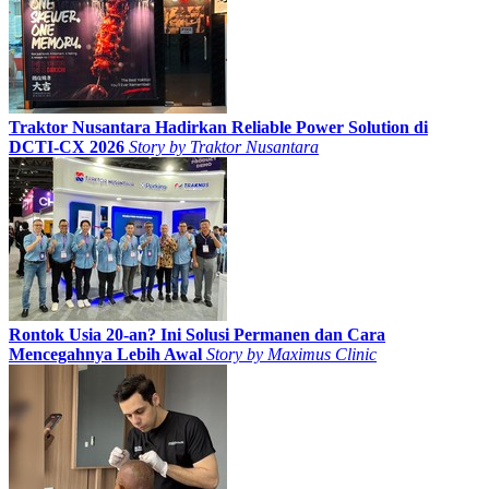
Traktor Nusantara Hadirkan Reliable Power Solution di
DCTI-CX 2026
Story by
Traktor Nusantara
Rontok Usia 20-an? Ini Solusi Permanen dan Cara
Mencegahnya Lebih Awal
Story by
Maximus Clinic