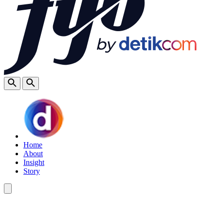
Home
About
Insight
Story