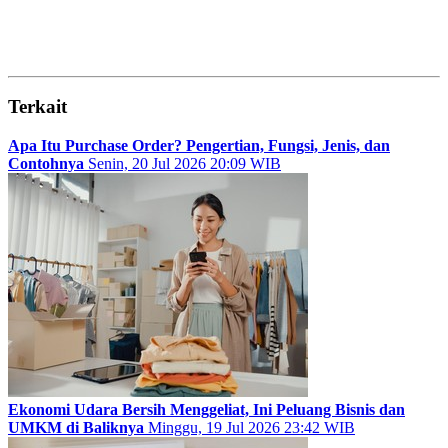
Terkait
Apa Itu Purchase Order? Pengertian, Fungsi, Jenis, dan
Contohnya
Senin, 20 Jul 2026 20:09 WIB
Ekonomi Udara Bersih Menggeliat, Ini Peluang Bisnis dan
UMKM di Baliknya
Minggu, 19 Jul 2026 23:42 WIB