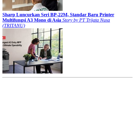
Sharp Luncurkan Seri BP-22M, Standar Baru Printer
Multifungsi A3 Mono di Asia
Story by
PT Trijata Nusa
(TRITANU)