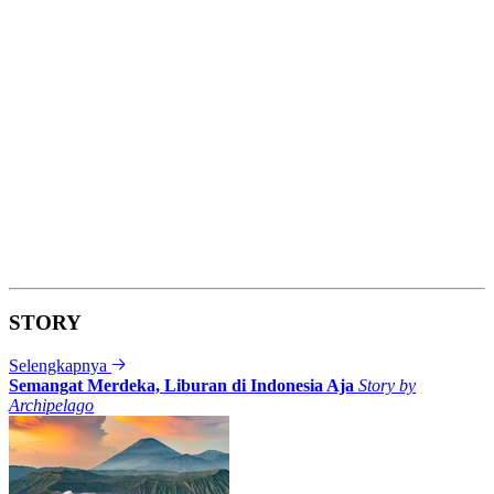
STORY
Selengkapnya
Semangat Merdeka, Liburan di Indonesia Aja
Story by
Archipelago