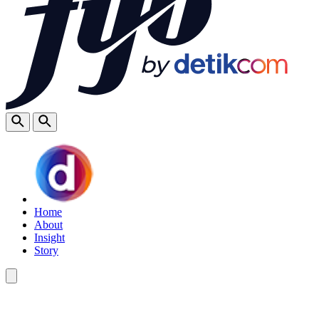
Home
About
Insight
Story