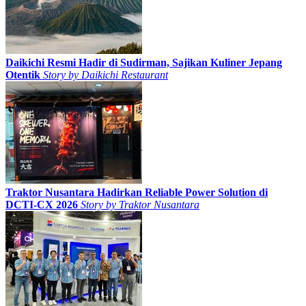
Daikichi Resmi Hadir di Sudirman, Sajikan Kuliner Jepang
Otentik
Story by
Daikichi Restaurant
Traktor Nusantara Hadirkan Reliable Power Solution di
DCTI-CX 2026
Story by
Traktor Nusantara