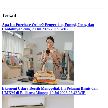
Terkait
Apa Itu Purchase Order? Pengertian, Fungsi, Jenis, dan
Contohnya
Senin, 20 Jul 2026 20:09 WIB
Ekonomi Udara Bersih Menggeliat, Ini Peluang Bisnis dan
UMKM di Baliknya
Minggu, 19 Jul 2026 23:42 WIB