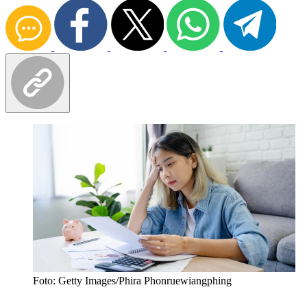
Foto: Getty Images/Phira Phonruewiangphing