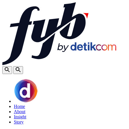
Home
About
Insight
Story