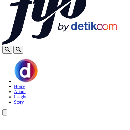
Home
About
Insight
Story