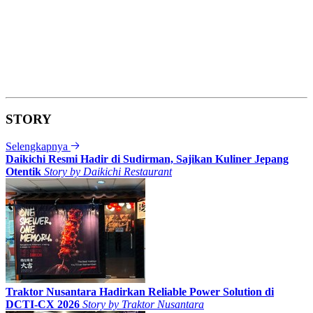
STORY
Selengkapnya
Daikichi Resmi Hadir di Sudirman, Sajikan Kuliner Jepang
Otentik
Story by
Daikichi Restaurant
Traktor Nusantara Hadirkan Reliable Power Solution di
DCTI-CX 2026
Story by
Traktor Nusantara