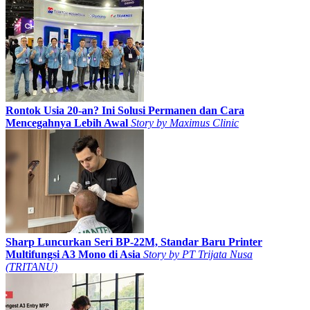
Rontok Usia 20-an? Ini Solusi Permanen dan Cara
Mencegahnya Lebih Awal
Story by
Maximus Clinic
Sharp Luncurkan Seri BP-22M, Standar Baru Printer
Multifungsi A3 Mono di Asia
Story by
PT Trijata Nusa
(TRITANU)