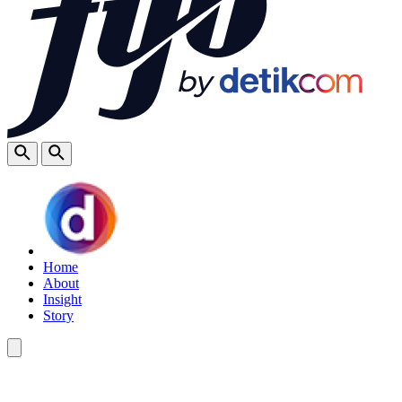
Home
About
Insight
Story