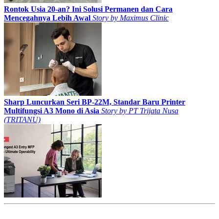
Rontok Usia 20-an? Ini Solusi Permanen dan Cara
Mencegahnya Lebih Awal
Story by
Maximus Clinic
Sharp Luncurkan Seri BP-22M, Standar Baru Printer
Multifungsi A3 Mono di Asia
Story by
PT Trijata Nusa
(TRITANU)