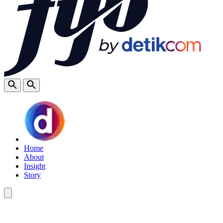
Home
About
Insight
Story