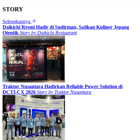
STORY
Selengkapnya
Daikichi Resmi Hadir di Sudirman, Sajikan Kuliner Jepang
Otentik
Story by
Daikichi Restaurant
Traktor Nusantara Hadirkan Reliable Power Solution di
DCTI-CX 2026
Story by
Traktor Nusantara