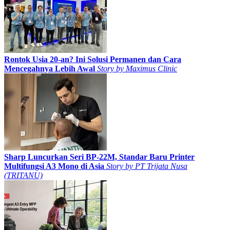
Rontok Usia 20-an? Ini Solusi Permanen dan Cara
Mencegahnya Lebih Awal
Story by
Maximus Clinic
Sharp Luncurkan Seri BP-22M, Standar Baru Printer
Multifungsi A3 Mono di Asia
Story by
PT Trijata Nusa
(TRITANU)