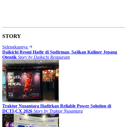
STORY
Selengkapnya
Daikichi Resmi Hadir di Sudirman, Sajikan Kuliner Jepang
Otentik
Story by
Daikichi Restaurant
Traktor Nusantara Hadirkan Reliable Power Solution di
DCTI-CX 2026
Story by
Traktor Nusantara