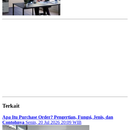
Terkait
Apa Itu Purchase Order? Pengertian, Fungsi, Jenis, dan
Contohnya
Senin, 20 Jul 2026 20:09 WIB