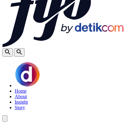
Home
About
Insight
Story