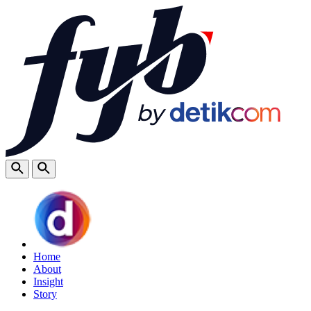
Home
About
Insight
Story