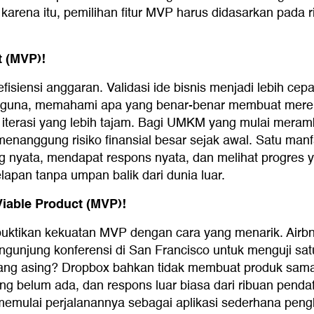
karena itu, pemilihan fitur MVP harus didasarkan pad
 (MVP)!
iensi anggaran. Validasi ide bisnis menjadi lebih cepa
engguna, memahami apa yang benar-benar membuat merek
terasi yang lebih tajam. Bagi UMKM yang mulai meram
enanggung risiko finansial besar sejak awal. Satu manf
g nyata, mendapat respons nyata, dan melihat progres y
apan tanpa umpan balik dari dunia luar.
iable Product (MVP)!
ktikan kekuatan MVP dengan cara yang menarik. Airb
ngunjung konferensi di San Francisco untuk menguji 
orang asing? Dropbox bahkan tidak membuat produk sama
ng belum ada, dan respons luar biasa dari ribuan pendaf
emulai perjalanannya sebagai aplikasi sederhana pen