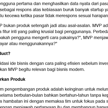
engguna pertama dan menghasilkan data nyata dari pasar
 sebagai respons atas kebiasaan buruk banyak startup
u kecewa ketika pasar tidak merespons sesuai harapan
 bukan produk setengah jadi atau asal-asalan. MVP ad
itur inti yang paling krusial bagi penggunanya. Perbeda
pakah pengguna mengerti cara pakainya?", MVP menjawa
ayar atau menggunakannya?"
duct?
si ide bisnis dengan cara paling efisien sebelum invest
kan MVP begitu relevan bagi bisnis modern.
rkan Produk
am pengembangan produk adalah keinginan untuk melunc
 selama berbulan-bulan bahkan bertahun-tahun tanpa ke
hambatan ini dengan memaksa tim untuk fokus pada sat
ngan menjawab pertanyaan itu dan membangun hanya fit