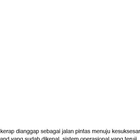
 kerap dianggap sebagai jalan pintas menuju kesukses
rand yang sudah dikenal, sistem operasional yang teruji