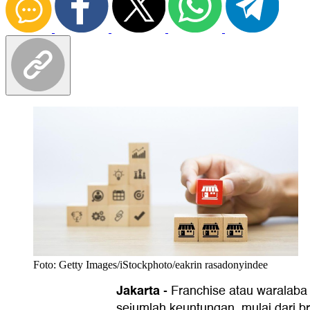
Foto: Getty Images/iStockphoto/eakrin rasadonyindee
Jakarta
-
Franchise atau waralaba
sejumlah keuntungan, mulai dari b