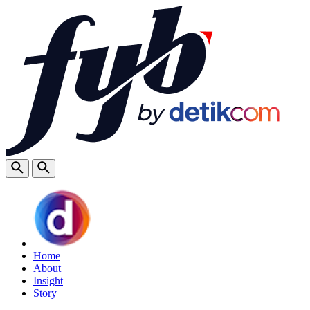
Home
About
Insight
Story