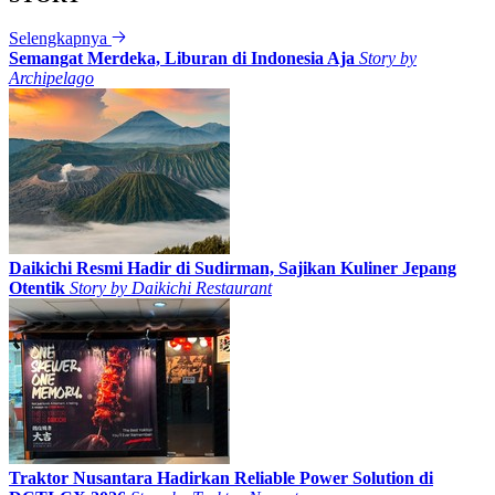
Selengkapnya
Semangat Merdeka, Liburan di Indonesia Aja
Story by
Archipelago
Daikichi Resmi Hadir di Sudirman, Sajikan Kuliner Jepang
Otentik
Story by
Daikichi Restaurant
Traktor Nusantara Hadirkan Reliable Power Solution di