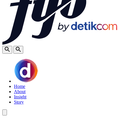
Home
About
Insight
Story