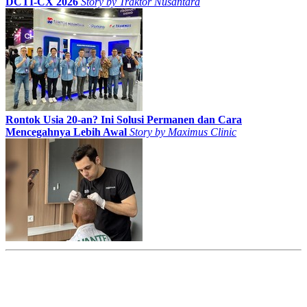
DCTI-CX 2026
Story by
Traktor Nusantara
Rontok Usia 20-an? Ini Solusi Permanen dan Cara
Mencegahnya Lebih Awal
Story by
Maximus Clinic