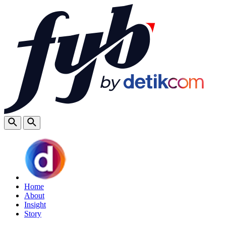
Home
About
Insight
Story