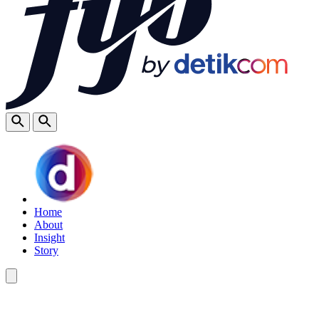
Home
About
Insight
Story