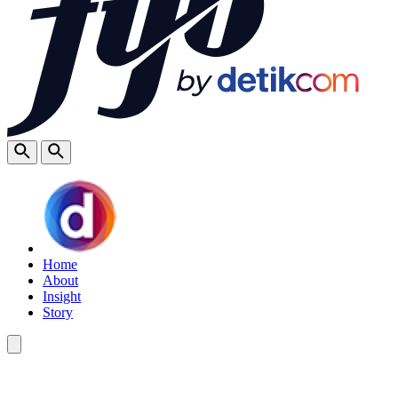
Home
About
Insight
Story