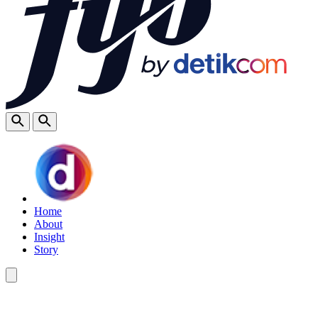
Home
About
Insight
Story