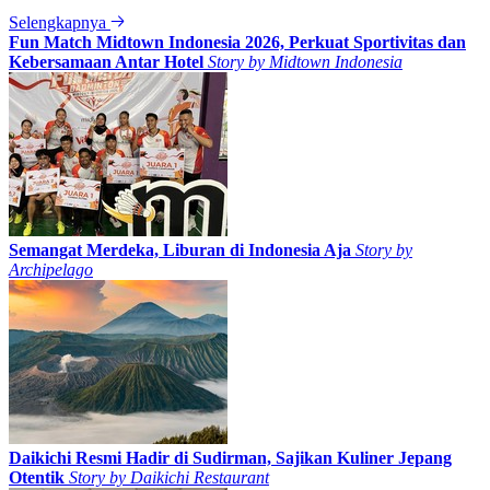
Selengkapnya
Fun Match Midtown Indonesia 2026, Perkuat Sportivitas dan
Kebersamaan Antar Hotel
Story by
Midtown Indonesia
Semangat Merdeka, Liburan di Indonesia Aja
Story by
Archipelago
Daikichi Resmi Hadir di Sudirman, Sajikan Kuliner Jepang
Otentik
Story by
Daikichi Restaurant