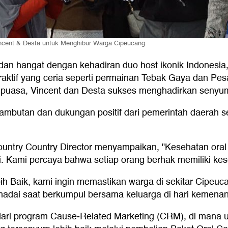
ncent & Desta untuk Menghibur Warga Cipeucang
 dan hangat dengan kehadiran duo host ikonik Indonesi
eraktif yang ceria seperti permainan Tebak Gaya dan Pe
puasa, Vincent dan Desta sukses menghadirkan senyum
at sambutan dan dukungan positif dari pemerintah daerah 
ountry Country Director menyampaikan, "Kesehatan oral 
ri. Kami percaya bahwa setiap orang berhak memiliki k
bih Baik, kami ingin memastikan warga di sekitar Cipe
adai saat berkumpul bersama keluarga di hari kemenan
sil dari program Cause-Related Marketing (CRM), di ma