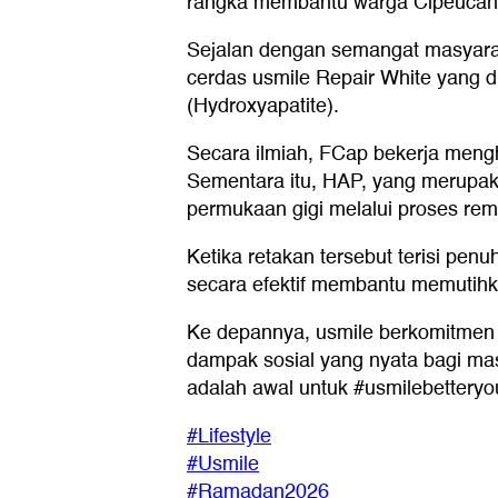
rangka membantu warga Cipeucang
Sejalan dengan semangat masyarak
cerdas usmile Repair White yang d
(Hydroxyapatite).
Secara ilmiah, FCap bekerja mengh
Sementara itu, HAP, yang merupaka
permukaan gigi melalui proses remi
Ketika retakan tersebut terisi pe
secara efektif membantu memutihka
Ke depannya, usmile berkomitmen 
dampak sosial yang nyata bagi mas
adalah awal untuk #usmilebetteryou
#Lifestyle
#Usmile
#Ramadan2026