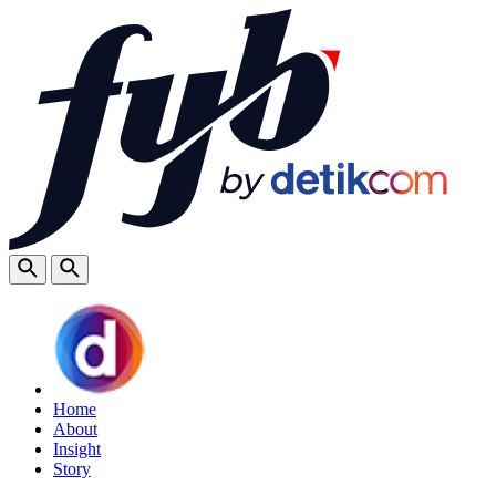
Home
About
Insight
Story