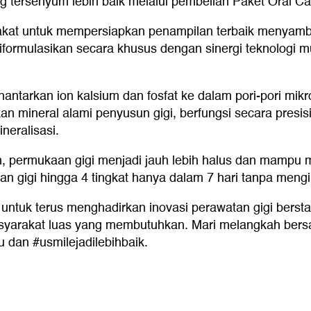
 tersenyum lebih baik melalui pembelian Paket Oral C
at untuk mempersiapkan penampilan terbaik menyambut I
iformulasikan secara khusus dengan sinergi teknologi 
antarkan ion kalsium dan fosfat ke dalam pori-pori mik
n mineral alami penyusun gigi, berfungsi secara presis
neralisasi.
nuh, permukaan gigi menjadi jauh lebih halus dan mam
n gigi hingga 4 tingkat hanya dalam 7 hari tanpa mengik
untuk terus menghadirkan inovasi perawatan gigi berst
yarakat luas yang membutuhkan. Mari melangkah bersama 
 dan #usmilejadilebihbaik.