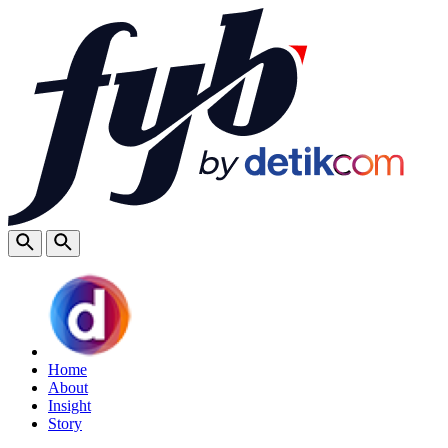
Home
About
Insight
Story