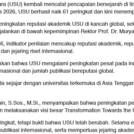
ra (USU) kembali mencatat pencapaian bersejarah di tin
 2026, USU berhasil naik 61 peringkat dan kini menempati
eningkatan reputasi akademik USU di kancah global, sek
alankan di bawah kepemimpinan Rektor Prof. Dr. Muryan
 indikator penilaian mencakup reputasi akademik, reputa
dan jejaring riset internasional.
kkan bahwa USU mengalami peningkatan pesat pada indik
nasional dan jumlah publikasi bereputasi global.
da sejajar dengan universitas terkemuka di Asia Tengga
in, S.Sos., M.Si., menyampaikan bahwa peningkatan peri
n melaksanakan visi besar Transformation Towards the U
ringkat, tetapi bukti bahwa USU telah berubah. Selam
blikasi internasional, serta memperluas jejaring akademik 