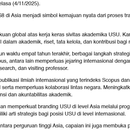
lasa (4/11/2025).
 di Asia menjadi simbol kemajuan nyata dari proses tr
akuan global atas kerja keras sivitas akademika USU. 
l dalam akademik, riset, tata kelola, dan kontribusi bag
n waktu empat tahun terakhir, berbagai langkah strategi
s, antara lain memperluas jejaring internasional dengan
earch, dan visiting professor.
publikasi ilmiah internasional yang terindeks Scopus d
l serta memperluas kolaborasi lintas negara. Meningkatkan
ensi dan akuntabilitas akademik.
an memperkuat branding USU di level Asia melalui prog
iki arti strategis bagi posisi USU di level internasional.
ntara perguruan tinggi Asia, capaian ini juga membuka p