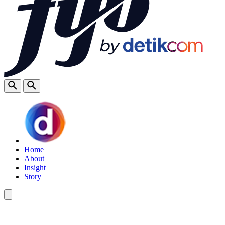
Home
About
Insight
Story