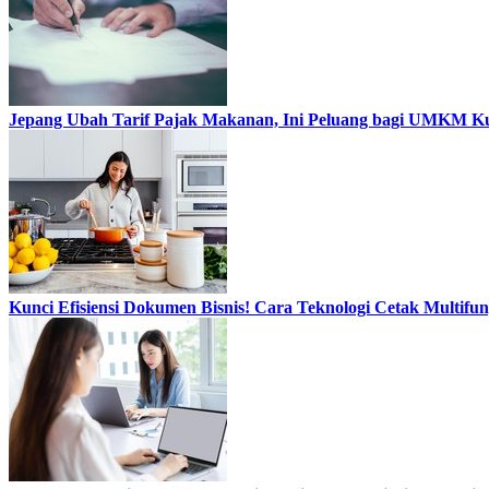
Jepang Ubah Tarif Pajak Makanan, Ini Peluang bagi UMKM Kul
Kunci Efisiensi Dokumen Bisnis! Cara Teknologi Cetak Multif