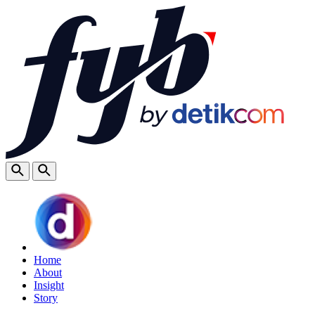
Home
About
Insight
Story