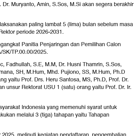
 Dr. Muryanto, Amin, S.Sos, M.Si akan segera berakhir
laksanakan paling lambat 5 (lima) bulan sebelum masa
Rektor periode 2026-2031.
angkat Panitia Penjaringan dan Pemilihan Calon
/SK/TP.00.00/2025.
Sc, Fadhullah, S.E, M.M, Dr. Husni Thamrin, S.Sos,
ksamana, SH, M.Hum, Mhd. Pujiono, SS, M.Hum, Ph.D
 yaitu Prof. Drs. Heru Santosa, MS, Ph.D, Prof. Dr.
 unsur Rektorat USU 1 (satu) orang yaitu Prof. Dr. Ir.
yarakat Indonesia yang memenuhi syarat untuk
kukan melalui 3 (tiga) tahapan yaitu Tahapan
2025, meliputi kegiatan pendaftaran, pengembalian