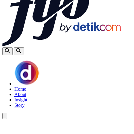
Home
About
Insight
Story