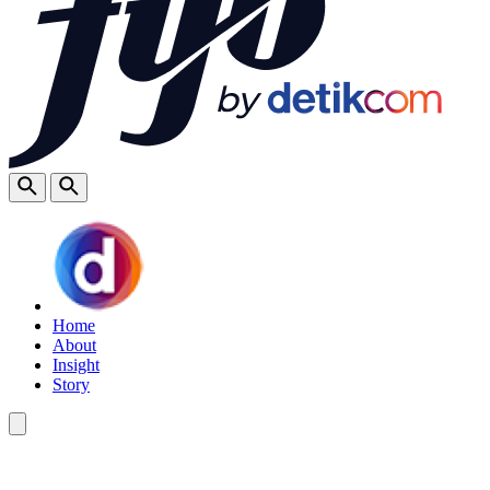
Home
About
Insight
Story