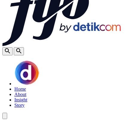
Home
About
Insight
Story