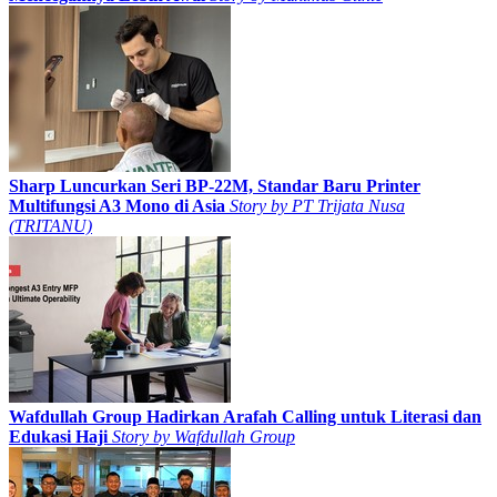
Sharp Luncurkan Seri BP-22M, Standar Baru Printer
Multifungsi A3 Mono di Asia
Story by
PT Trijata Nusa
(TRITANU)
Wafdullah Group Hadirkan Arafah Calling untuk Literasi dan
Edukasi Haji
Story by
Wafdullah Group