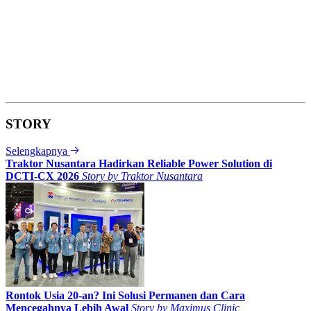
STORY
Selengkapnya
Traktor Nusantara Hadirkan Reliable Power Solution di
DCTI-CX 2026
Story by
Traktor Nusantara
Rontok Usia 20-an? Ini Solusi Permanen dan Cara
Mencegahnya Lebih Awal
Story by
Maximus Clinic