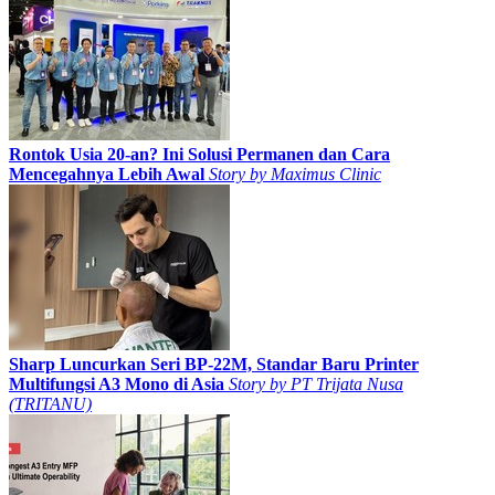
Rontok Usia 20-an? Ini Solusi Permanen dan Cara
Mencegahnya Lebih Awal
Story by
Maximus Clinic
Sharp Luncurkan Seri BP-22M, Standar Baru Printer
Multifungsi A3 Mono di Asia
Story by
PT Trijata Nusa
(TRITANU)