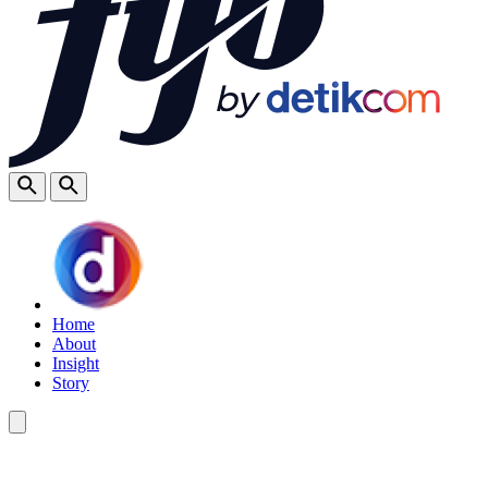
Home
About
Insight
Story