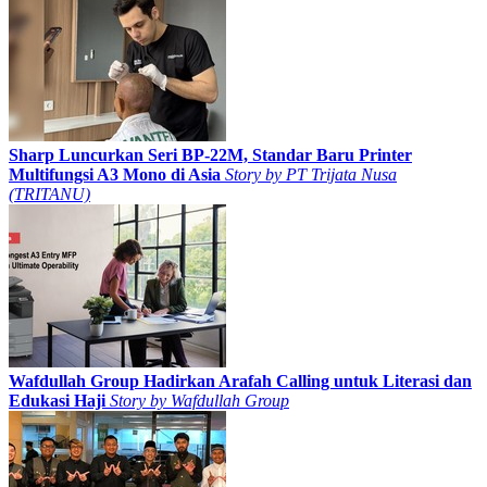
Sharp Luncurkan Seri BP-22M, Standar Baru Printer
Multifungsi A3 Mono di Asia
Story by
PT Trijata Nusa
(TRITANU)
Wafdullah Group Hadirkan Arafah Calling untuk Literasi dan
Edukasi Haji
Story by
Wafdullah Group