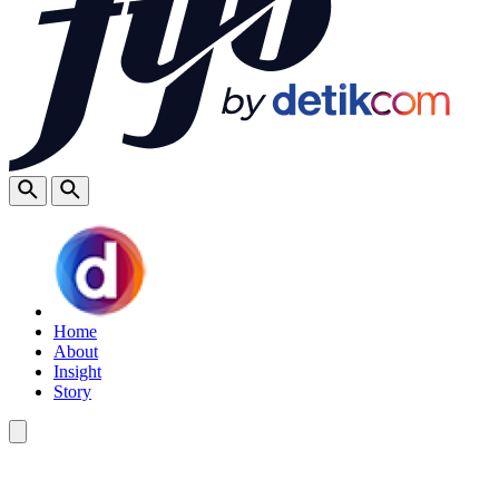
Home
About
Insight
Story