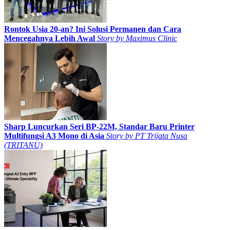
Rontok Usia 20-an? Ini Solusi Permanen dan Cara
Mencegahnya Lebih Awal
Story by
Maximus Clinic
Sharp Luncurkan Seri BP-22M, Standar Baru Printer
Multifungsi A3 Mono di Asia
Story by
PT Trijata Nusa
(TRITANU)