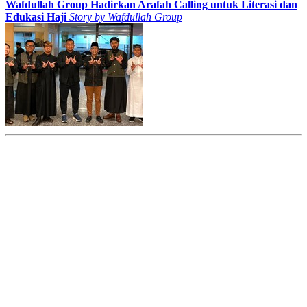
Wafdullah Group Hadirkan Arafah Calling untuk Literasi dan
Edukasi Haji
Story by
Wafdullah Group