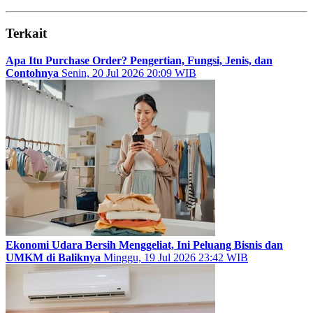
Terkait
Apa Itu Purchase Order? Pengertian, Fungsi, Jenis, dan
Contohnya
Senin, 20 Jul 2026 20:09 WIB
Ekonomi Udara Bersih Menggeliat, Ini Peluang Bisnis dan
UMKM di Baliknya
Minggu, 19 Jul 2026 23:42 WIB