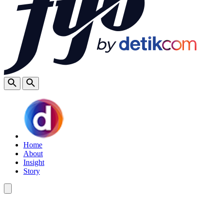
Home
About
Insight
Story