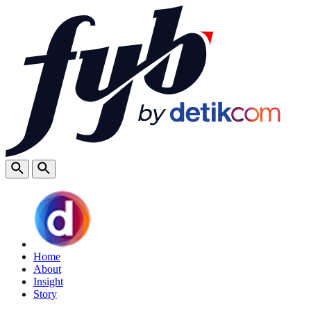
Home
About
Insight
Story