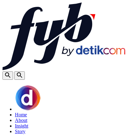
Home
About
Insight
Story