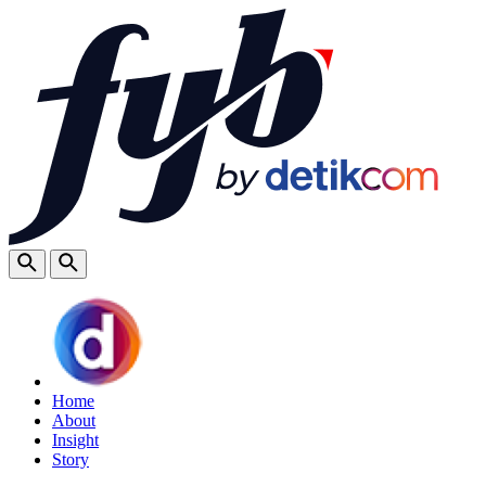
Home
About
Insight
Story