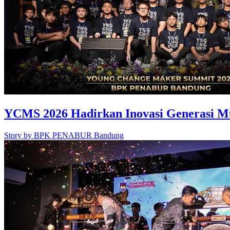
YCMS 2026 Hadirkan Inovasi Generasi M
Story by
BPK PENABUR Bandung