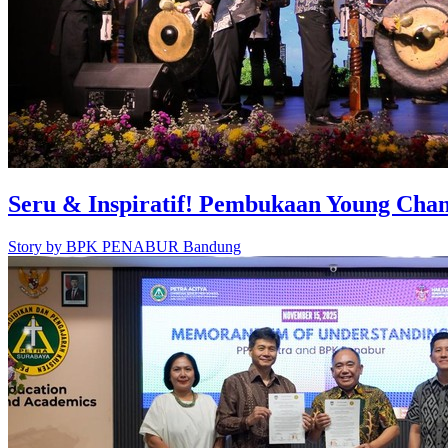
Seru & Inspiratif! Pembukaan Young C
Story by
BPK PENABUR Bandung