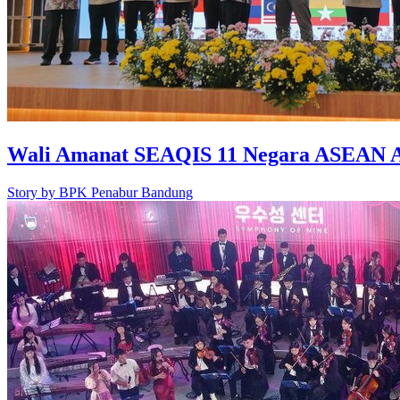
Wali Amanat SEAQIS 11 Negara ASEAN 
Story by
BPK Penabur Bandung