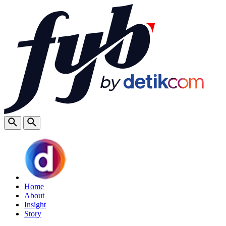
Home
About
Insight
Story