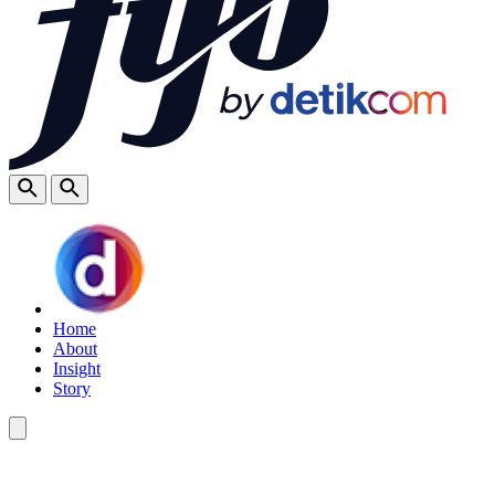
Home
About
Insight
Story