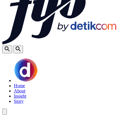
Home
About
Insight
Story