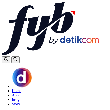
Home
About
Insight
Story