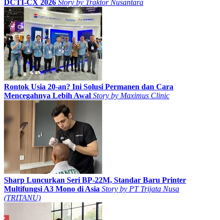
DCTI-CX 2026
Story by
Traktor Nusantara
Rontok Usia 20-an? Ini Solusi Permanen dan Cara
Mencegahnya Lebih Awal
Story by
Maximus Clinic
Sharp Luncurkan Seri BP-22M, Standar Baru Printer
Multifungsi A3 Mono di Asia
Story by
PT Trijata Nusa
(TRITANU)