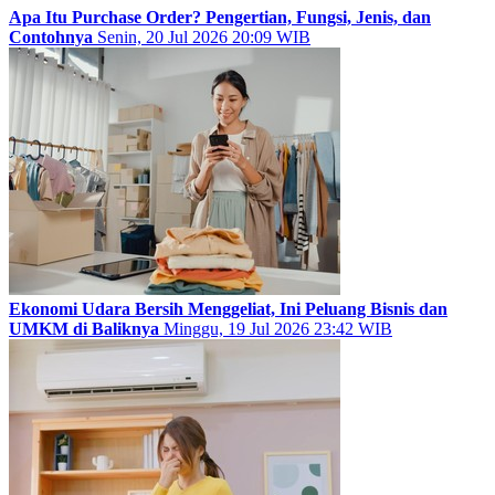
Apa Itu Purchase Order? Pengertian, Fungsi, Jenis, dan
Contohnya
Senin, 20 Jul 2026 20:09 WIB
Ekonomi Udara Bersih Menggeliat, Ini Peluang Bisnis dan
UMKM di Baliknya
Minggu, 19 Jul 2026 23:42 WIB