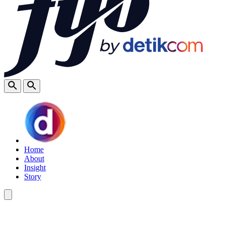
Home
About
Insight
Story