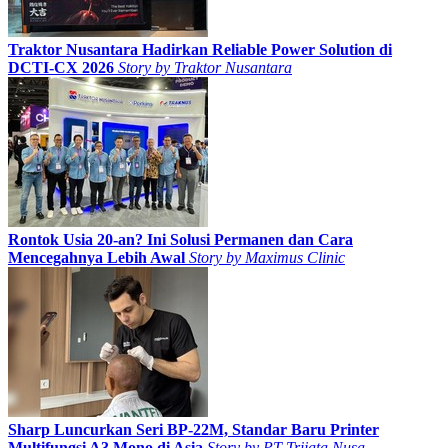
Traktor Nusantara Hadirkan Reliable Power Solution di
DCTI-CX 2026
Story by
Traktor Nusantara
Rontok Usia 20-an? Ini Solusi Permanen dan Cara
Mencegahnya Lebih Awal
Story by
Maximus Clinic
Sharp Luncurkan Seri BP-22M, Standar Baru Printer
Multifungsi A3 Mono di Asia
Story by
PT Trijata Nusa