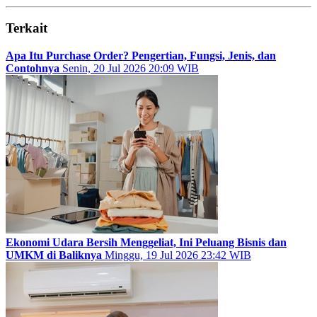
Terkait
Apa Itu Purchase Order? Pengertian, Fungsi, Jenis, dan
Contohnya
Senin, 20 Jul 2026 20:09 WIB
Ekonomi Udara Bersih Menggeliat, Ini Peluang Bisnis dan
UMKM di Baliknya
Minggu, 19 Jul 2026 23:42 WIB