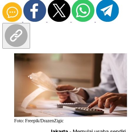
Foto: Freepik/DrazenZigic
Jakarta
-
Memulai usaha sendiri