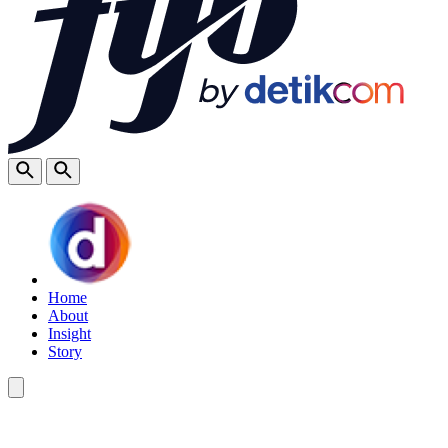
Home
About
Insight
Story