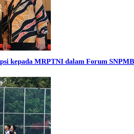
rupsi kepada MRPTNI dalam Forum SNPMB