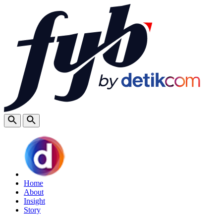
Home
About
Insight
Story