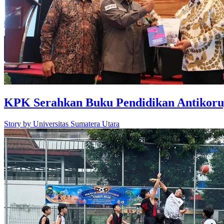
KPK Serahkan Buku Pendidikan Antiko
Story by
Universitas Sumatera Utara