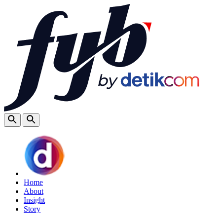
Home
About
Insight
Story