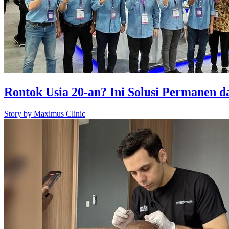
Rontok Usia 20-an? Ini Solusi Permanen 
Story by
Maximus Clinic