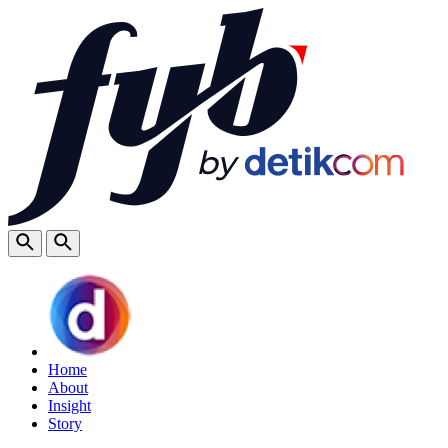
Home
About
Insight
Story