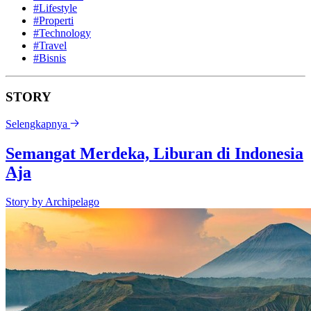
#Lifestyle
#Properti
#Technology
#Travel
#Bisnis
STORY
Selengkapnya
Semangat Merdeka, Liburan di Indonesia
Aja
Story by
Archipelago