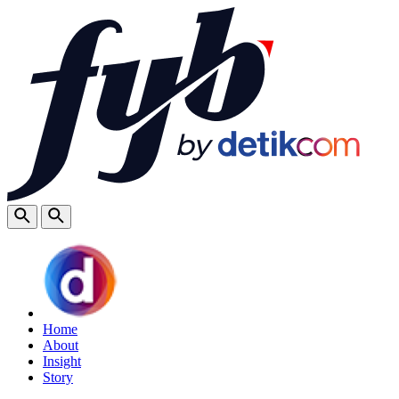
Home
About
Insight
Story