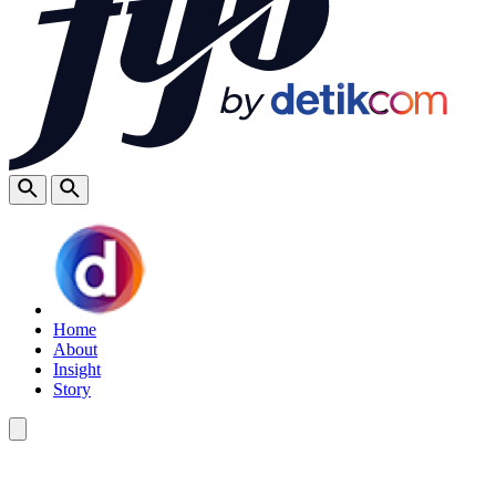
Home
About
Insight
Story