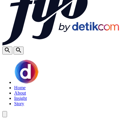
Home
About
Insight
Story