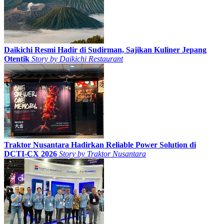
Daikichi Resmi Hadir di Sudirman, Sajikan Kuliner Jepang
Otentik
Story by
Daikichi Restaurant
Traktor Nusantara Hadirkan Reliable Power Solution di
DCTI-CX 2026
Story by
Traktor Nusantara