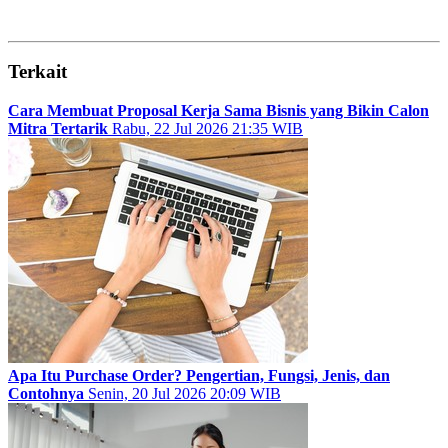
Terkait
Cara Membuat Proposal Kerja Sama Bisnis yang Bikin Calon
Mitra Tertarik
Rabu, 22 Jul 2026 21:35 WIB
Apa Itu Purchase Order? Pengertian, Fungsi, Jenis, dan
Contohnya
Senin, 20 Jul 2026 20:09 WIB