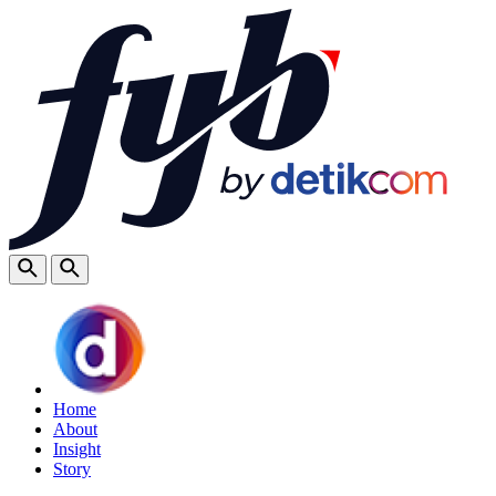
Home
About
Insight
Story