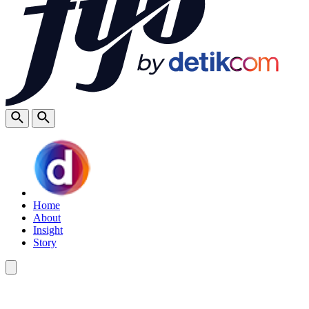
Home
About
Insight
Story