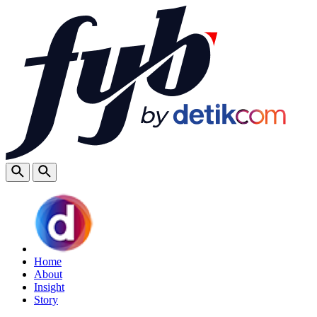
Home
About
Insight
Story