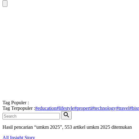
Tag Populer :
Tag Terpopuler :
#
education
#
lifestyle
#
properti
#
technology
#
travel
#
bis
Hasil pencarian “
umkm 2025
”,
553
artikel
umkm 2025
ditemukan
All
Insight
Story