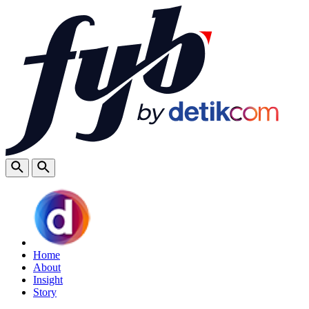
Home
About
Insight
Story