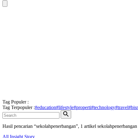
Tag Populer :
Tag Terpopuler :
#
education
#
lifestyle
#
properti
#
technology
#
travel
#
bis
Hasil pencarian “
sekolahpenerbangan
”,
1
artikel
sekolahpenerbangan
All
Insight
Story