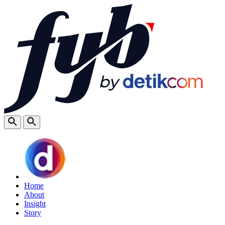
Home
About
Insight
Story