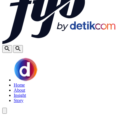
Home
About
Insight
Story