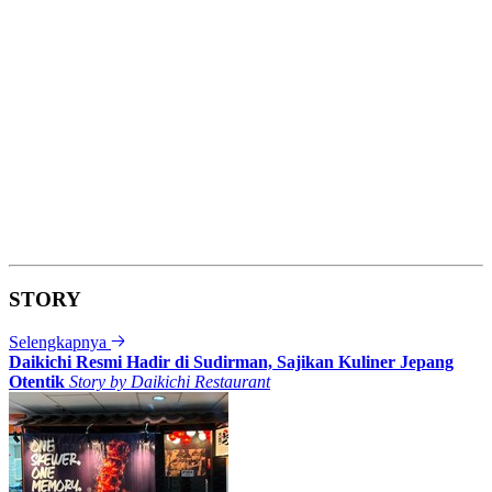
STORY
Selengkapnya
Daikichi Resmi Hadir di Sudirman, Sajikan Kuliner Jepang
Otentik
Story by
Daikichi Restaurant