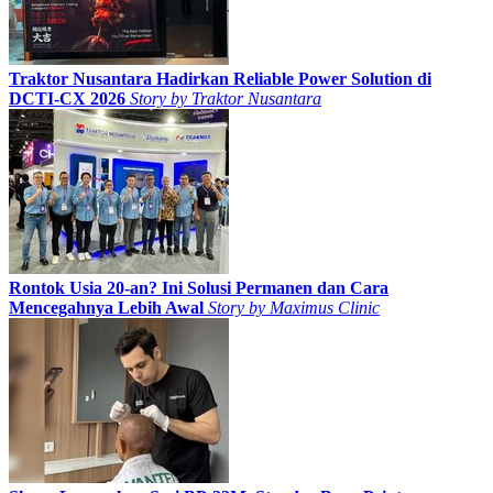
Traktor Nusantara Hadirkan Reliable Power Solution di
DCTI-CX 2026
Story by
Traktor Nusantara
Rontok Usia 20-an? Ini Solusi Permanen dan Cara
Mencegahnya Lebih Awal
Story by
Maximus Clinic