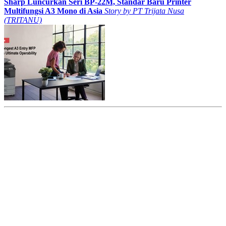
Sharp Luncurkan Seri BP-22M, Standar Baru Printer
Multifungsi A3 Mono di Asia
Story by
PT Trijata Nusa
(TRITANU)