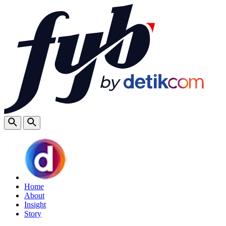
Home
About
Insight
Story