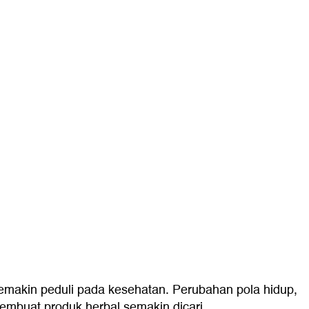
emakin peduli pada kesehatan. Perubahan pola hidup,
embuat produk herbal semakin dicari.