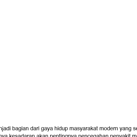
njadi bagian dari gaya hidup masyarakat modern yang s
atnya kesadaran akan pentingnya pencegahan penyakit m